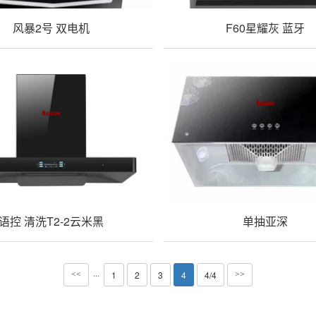
风暴2号 双电机
F60星耀灰 蓝牙
语控 清洗T2-2云米黑
单抽亚深
···
1
2
3
4
4/4
<<
>>