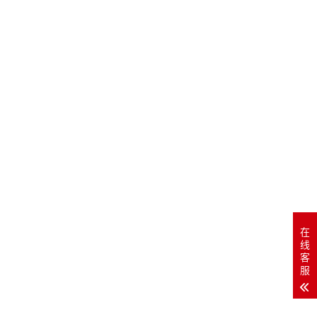
在
线
客
服