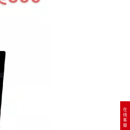
在
线
客
服