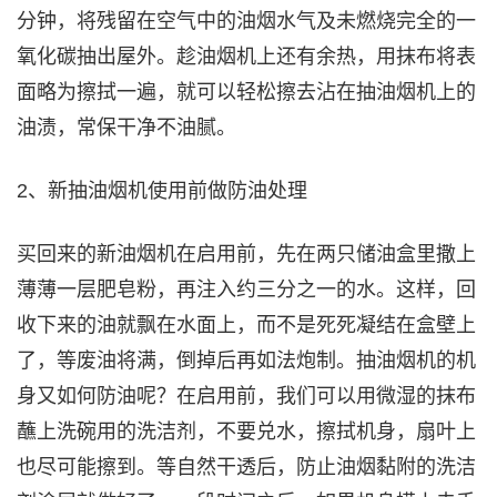
分钟，将残留在空气中的油烟水气及未燃烧完全的一
氧化碳抽出屋外。趁油烟机上还有余热，用抹布将表
面略为擦拭一遍，就可以轻松擦去沾在抽油烟机上的
油渍，常保干净不油腻。
2、新抽油烟机使用前做防油处理
买回来的新油烟机在启用前，先在两只储油盒里撒上
薄薄一层肥皂粉，再注入约三分之一的水。这样，回
收下来的油就飘在水面上，而不是死死凝结在盒壁上
了，等废油将满，倒掉后再如法炮制。抽油烟机的机
身又如何防油呢？在启用前，我们可以用微湿的抹布
蘸上洗碗用的洗洁剂，不要兑水，擦拭机身，扇叶上
也尽可能擦到。等自然干透后，防止油烟黏附的洗洁