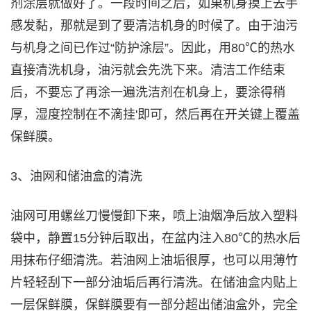
剂涂层就做好了。一段时间之后，如果机身摸上去手
感发黏，那就是到了要清洁机身的时候了。由于油污
与机身之间已作过“防护涂层”。因此，用80℃的热水
直接清洗机身，油污就会先洗下来。清洁工作结束
后，不要忘了再涂一遍洗洁剂在机身上，要涂得稍
厚，湿度控制在不滴挂'即可，然后再在开关键上覆盖
保鲜膜。
3、油网和储油盒的清洗
油网可用螺丝刀慢慢卸下来，喷上油烟净后放入塑料
袋中，静置15分钟后取出，在盆内注入80℃的热水后
用抹布仔细清洗。若油网上油垢很厚，也可以用薄竹
片轻轻刮下一部分油垢后再行清洗。在储油盒内贴上
一层保鲜膜，保鲜膜要有一部分超出储油盒外，完全